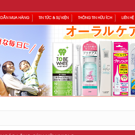
 DẪN MUA HÀNG
TIN TỨC & SỰ KIỆN
THÔNG TIN HỮU ÍCH
LIÊN HỆ