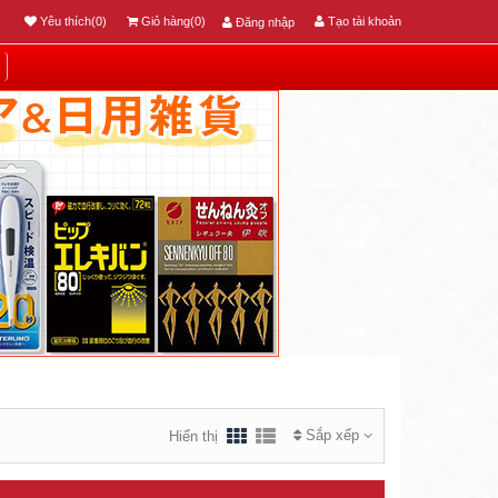
Yêu thích(0)
Giỏ hàng(0)
Tạo tài khoản
Đăng nhập
Sắp xếp
Hiển thị