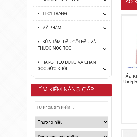
ÁO 
THỜI TRANG
MỸ PHẨM
SỮA TẮM, DẦU GỘI ĐẦU VÀ
THUỐC MỌC TÓC
HÀNG TIÊU DÙNG VÀ CHĂM
SÓC SỨC KHỎE
Áo K
Uniql
TÌM KIẾM NÂNG CẤP