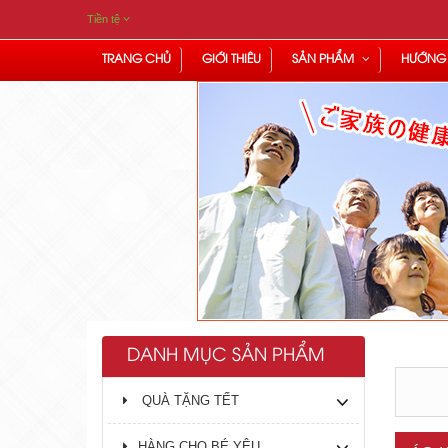
Tiền tệ
TRANG CHỦ
GIỚI THIÊU
SẢN PHẨM
HƯỚNG
DANH MỤC SẢN PHẨM
QUÀ TẶNG TẾT
HÀNG CHO BÉ YÊU