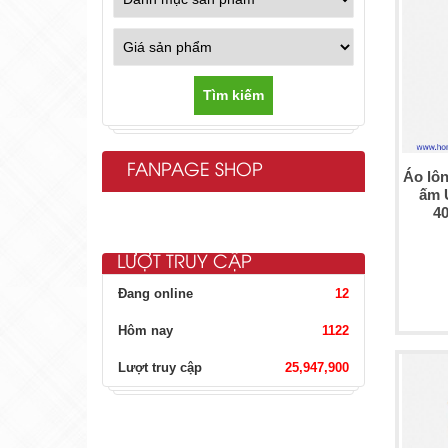
Tìm kiếm
FANPAGE SHOP
Áo lôn
ấm 
4
LƯỢT TRUY CẬP
Đang online
12
Hôm nay
1122
Lượt truy cập
25,947,900