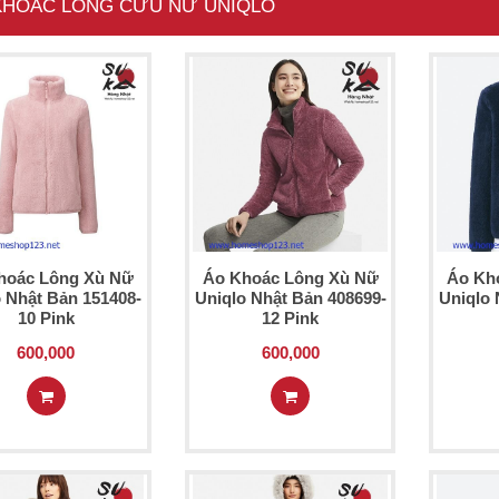
KHOÁC LÔNG CỪU NỮ UNIQLO
hoác Lông Xù Nữ
Áo Khoác Lông Xù Nữ
Áo Kh
o Nhật Bản 151408-
Uniqlo Nhật Bản 408699-
Uniqlo 
10 Pink
12 Pink
600,000
600,000