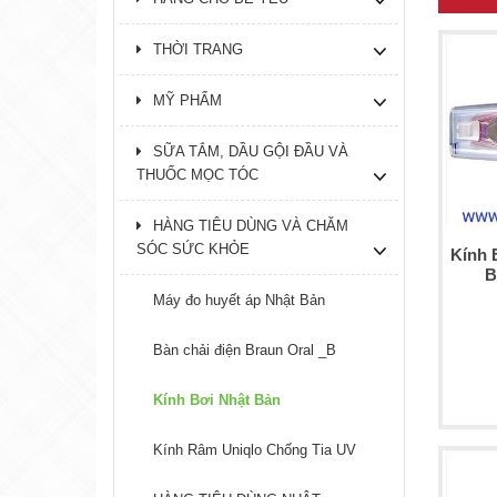
THỜI TRANG
MỸ PHẨM
SỮA TẮM, DẦU GỘI ĐẦU VÀ
THUỐC MỌC TÓC
HÀNG TIÊU DÙNG VÀ CHĂM
SÓC SỨC KHỎE
Kính 
B
Máy đo huyết áp Nhật Bản
Bàn chải điện Braun Oral _B
Kính Bơi Nhật Bản
Kính Râm Uniqlo Chống Tia UV