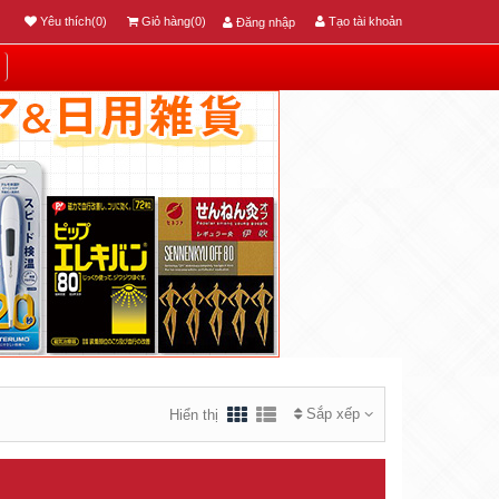
Yêu thích(0)
Giỏ hàng(0)
Tạo tài khoản
Đăng nhập
Sắp xếp
Hiển thị