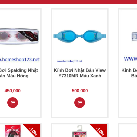
Bơi Spalding Nhật
Kính Bơi Nhật Bản View
Kính B
ản Màu Hồng
Y7310MR Màu Xanh
Bả
450,000
500,000
-10%
-10%