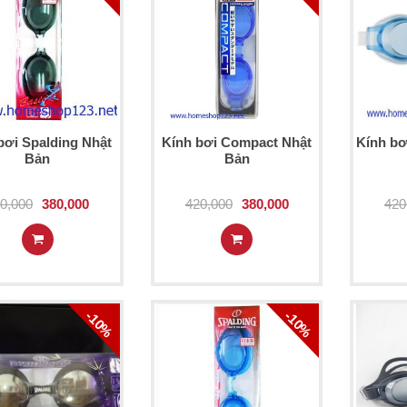
bơi Spalding Nhật
Kính bơi Compact Nhật
Kính bơ
Bản
Bản
0,000
380,000
420,000
380,000
420
-10%
-10%