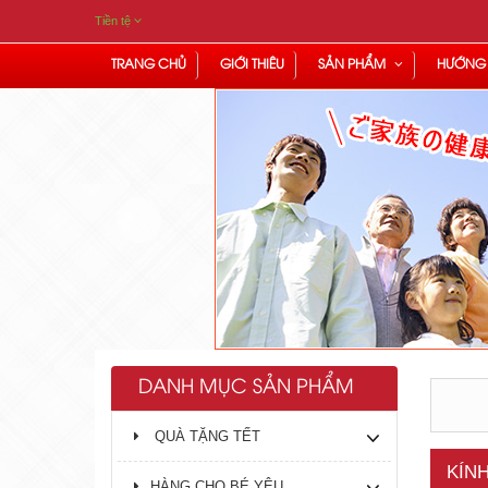
Tiền tệ
TRANG CHỦ
GIỚI THIÊU
SẢN PHẨM
HƯỚNG
DANH MỤC SẢN PHẨM
QUÀ TẶNG TẾT
KÍN
HÀNG CHO BÉ YÊU