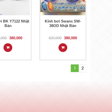
ơi BK Y7122 Nhật
Kính bơi Swans SW-
Bản
38OD Nhật Bản
,000
380,000
420,000
380,000
1
2