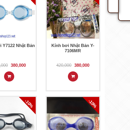
i Y7122 Nhật Bản
Kính bơi Nhật Bản Y-
7106MR
,000
380,000
420,000
380,000
-10%
-10%