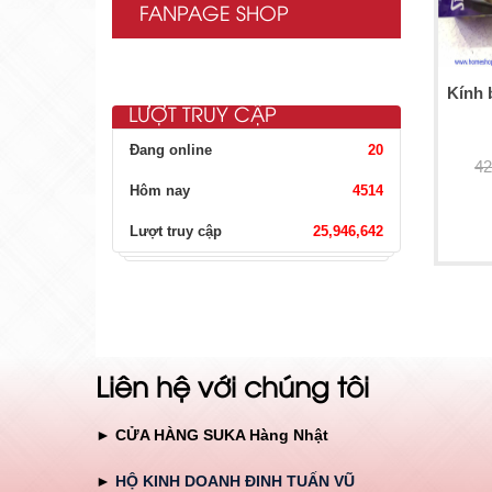
FANPAGE SHOP
Kính 
LƯỢT TRUY CẬP
Đang online
20
42
Hôm nay
4514
Lượt truy cập
25,946,642
Liên hệ với chúng tôi
► CỬA HÀNG SUKA Hàng Nhật
►
HỘ KINH DOANH ĐINH TUẤN VŨ