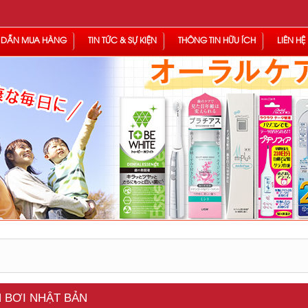
 DẪN MUA HÀNG
TIN TỨC & SỰ KIỆN
THÔNG TIN HỮU ÍCH
LIÊN HỆ
H BƠI NHẬT BẢN