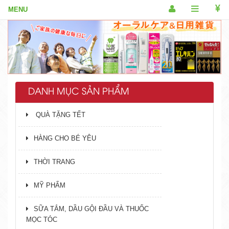
DANH MỤC SẢN PHẨM
QUÀ TẶNG TẾT
HÀNG CHO BÉ YÊU
THỜI TRANG
MỸ PHẨM
SỮA TẮM, DẦU GỘI ĐẦU VÀ THUỐC
MỌC TÓC