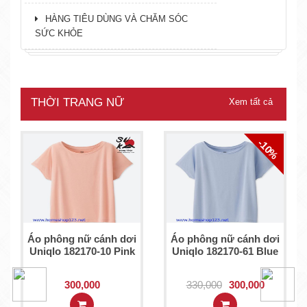
HÀNG TIÊU DÙNG VÀ CHĂM SÓC
SỨC KHỎE
THỜI TRANG NỮ
Xem tất cả
-10%
Áo phông nữ cánh dơi
Áo phông nữ cánh dơi
Uniqlo 182170-10 Pink
Uniqlo 182170-61 Blue
300,000
330,000
300,000