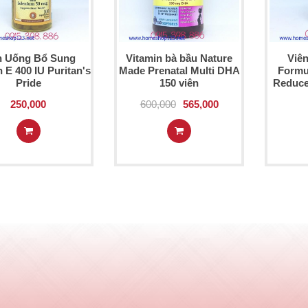
n Uống Bổ Sung
Vitamin bà bầu Nature
Viê
 E 400 IU Puritan's
Made Prenatal Multi DHA
Formu
Pride
150 viên
Reduce
250,000
600,000
565,000