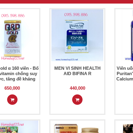
ld α 160 viên - Bổ
MEN VI SINH HEALTH
Viên uố
vitamin chống suy
AID BIFINA R
Puritan'
c, tăng đề kháng
Calcium
650,000
440,000