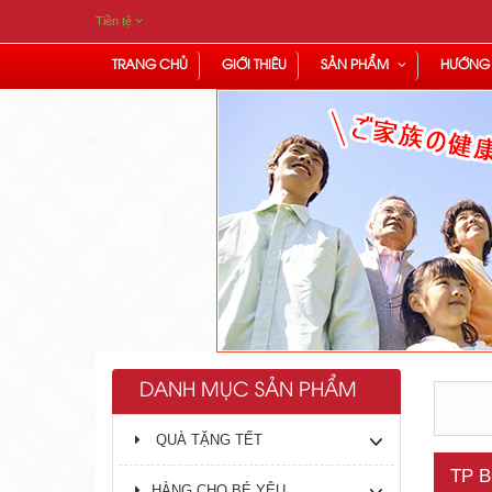
Tiền tệ
TRANG CHỦ
GIỚI THIÊU
SẢN PHẨM
HƯỚNG
DANH MỤC SẢN PHẨM
QUÀ TẶNG TẾT
TP 
HÀNG CHO BÉ YÊU