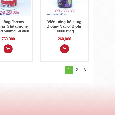
n uống Jarrow
Viên uống bổ sung
las Glutathione
Biotin- Natrol Biotin
d 500mg 60 viên
10000 mcg
750,000
260,000
1
2
3