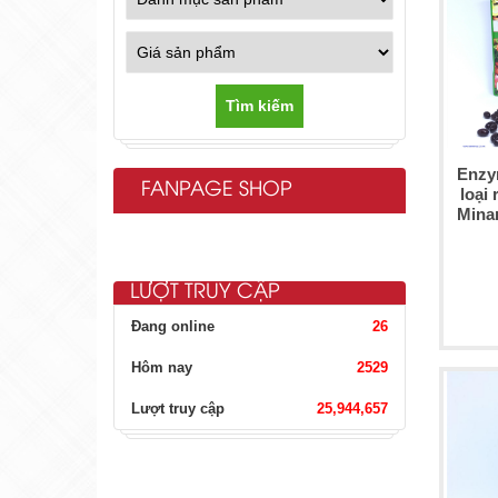
Tìm kiếm
Enzy
FANPAGE SHOP
loại
Mina
LƯỢT TRUY CẬP
Đang online
26
Hôm nay
2529
Lượt truy cập
25,944,657