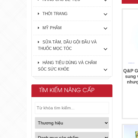
THỜI TRANG
MỸ PHẨM
SỮA TẮM, DẦU GỘI ĐẦU VÀ
THUỐC MỌC TÓC
HÀNG TIÊU DÙNG VÀ CHĂM
SÓC SỨC KHỎE
Q&P Go
sung 
nhượ
TÌM KIẾM NÂNG CẤP