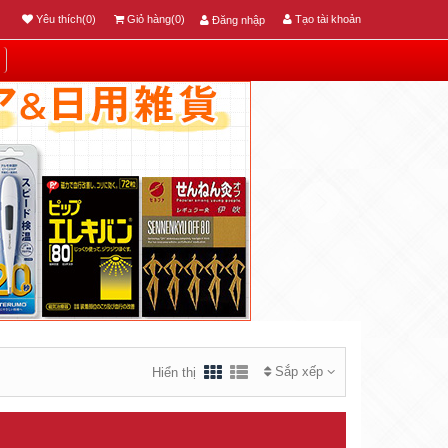
Yêu thích(0)
Giỏ hàng(0)
Tạo tài khoản
Đăng nhập
Sắp xếp
Hiển thị